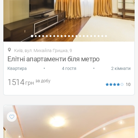
Київ, вул. Михайла Гришка, 9
Елітні апартаменти біля метро
•
•
Квартира
4 гостя
2 кімнати
1514
за добу
грн
10