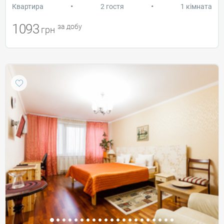
•
•
Квартира
2 гостя
1 кімната
1093
за добу
грн