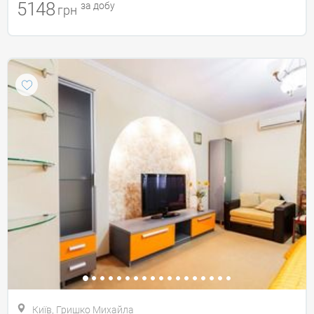
5148
за добу
грн
Київ, Гришко Михайла