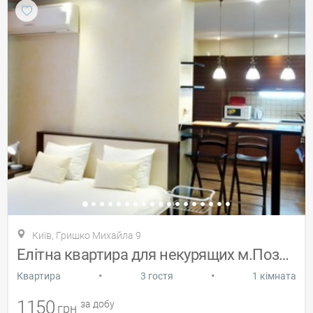
Київ, Гришко Михайла 9
Елітна квартира для некурящих м.Позняки
•
•
Квартира
3 гостя
1 кімната
1150
за добу
грн