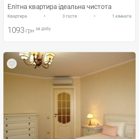
Елітна квартира ідеальна чистота
•
•
Квартира
3 гостя
1 кімната
1093
за добу
грн