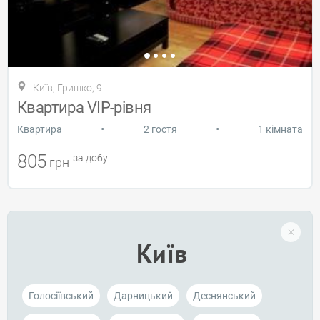
Київ, Гришко, 9
Квартира VIP-рівня
•
•
Квартира
2 гостя
1 кімната
805
за добу
грн
Київ
Голосіївський
Дарницький
Деснянський