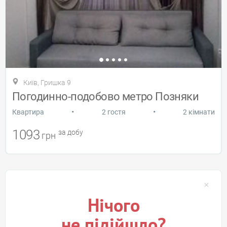
Київ, Гришка 9
Погодинно-подобово метро Позняки
•
•
Квартира
2 гостя
2 кімнати
1093
за добу
грн
Нічого
не підійшло?