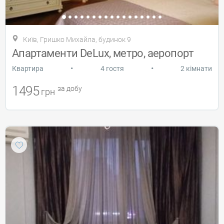
Київ, Гришко Михайла, будинок 9
Апартаменти DeLux, метро, ​​аеропорт
•
•
Квартира
4 гостя
2 кімнати
1495
за добу
грн