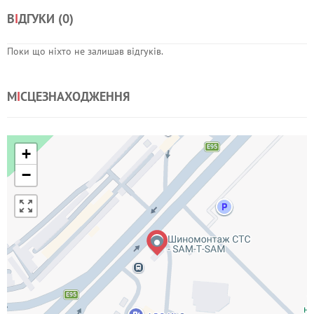
В
І
ДГУКИ (
0
)
Поки що ніхто не залишав відгуків.
М
І
СЦЕЗНАХОДЖЕННЯ
+
−