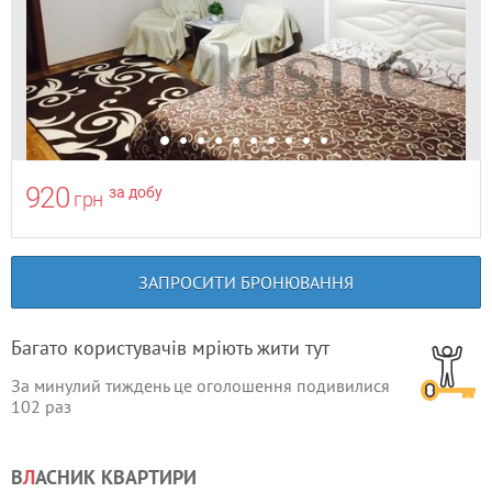
920
за добу
грн
ЗАПРОСИТИ БРОНЮВАННЯ
Багато користувачів мріють жити тут
За минулий тиждень це оголошення подивилися
102
раз
В
Л
АСНИК КВАРТИРИ