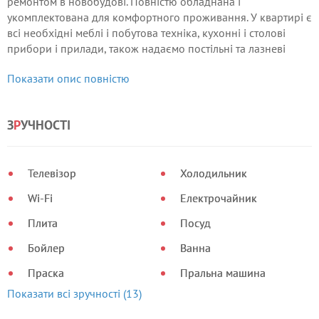
ремонтом в новобудові. Повністю обладнана і
укомплектована для комфортного проживання. У квартирі є
всі необхідні меблі і побутова техніка, кухонні і столові
прибори і прилади, також надаємо постільні та лазневі
приналежності. Інтернет wi-fi. Розташована квартира в пішої
Показати опис повністю
доступності від метро (Теремки, Іподром) і зупинки
громадського транспорту.
З
Р
УЧНОСТІ
Телевізор
Холодильник
Wi-Fi
Електрочайник
Плита
Посуд
Бойлер
Ванна
Праска
Пральна машина
Показати всі зручності (13)