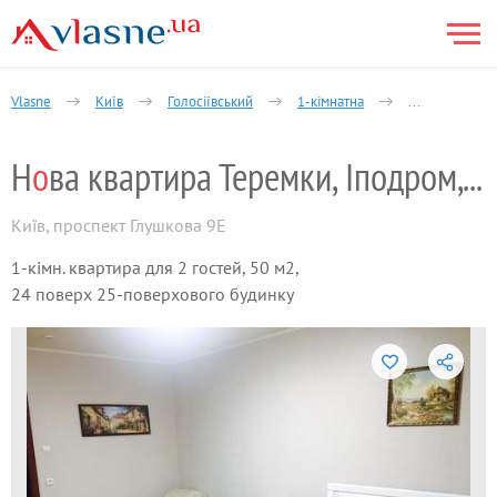
Vlasne
Київ
Голосіївський
1-кімнатна
Куренівсько-Ч
Н
о
ва квартира Теремки, Іподром, ВДНХ
Київ
,
проспект Глушкова 9Е
1-кімн. квартира для 2 гостей, 50 м2,
24 поверх 25-поверхового будинку