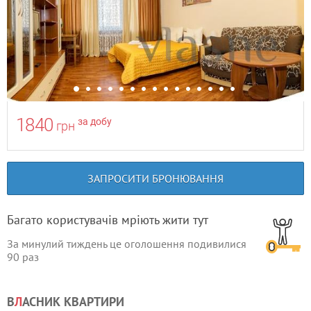
1840
за добу
грн
ЗАПРОСИТИ БРОНЮВАННЯ
Багато користувачів мріють жити тут
За минулий тиждень це оголошення подивилися
90
раз
В
Л
АСНИК КВАРТИРИ