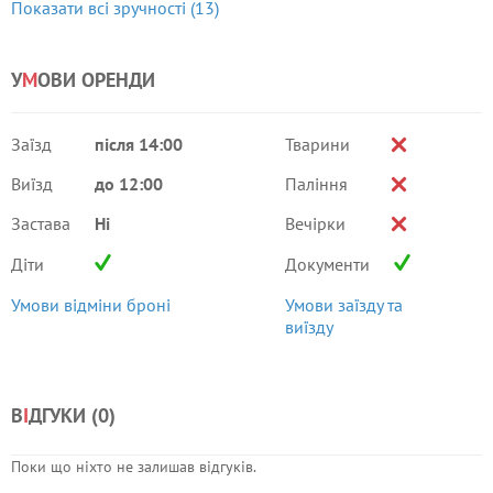
Показати всі зручності (13)
У
М
ОВИ ОРЕНДИ
Заїзд
після 14:00
Тварини
Виїзд
до 12:00
Паління
Застава
Ні
Вечірки
Діти
Документи
Умови відміни броні
Умови заїзду та
виїзду
В
І
ДГУКИ (
0
)
Поки що ніхто не залишав відгуків.