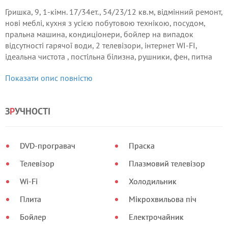
Гришка, 9, 1-кімн. 17/34ет., 54/23/12 кв.м, відмінний ремонт,
нові меблі, кухня з усією побутовою технікою, посудом,
пральна машина, кондиціонери, бойлер на випадок
відсутності гарячої води, 2 телевізори, інтернет WI-FI,
ідеальна чистота , постільна білизна, рушники, фен, питна
вода, чай, кава, парковка у дворі (шлагбаум) або 200м до
Показати опис повністю
платної стоянки, що охороняється парадне,
відеоспостереження, 4 ліфти.
З
Р
УЧНОСТІ
DVD-програвач
Праска
Телевізор
Плазмовий телевізор
Wi-Fi
Холодильник
Плита
Мікрохвильова піч
Бойлер
Електрочайник