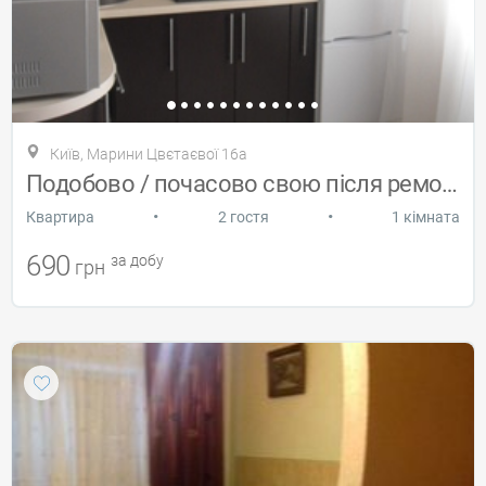
Київ, Марини Цвєтаєвої 16а
Подобово / почасово свою після ремонту
•
•
Квартира
2 гостя
1 кімната
690
за добу
грн