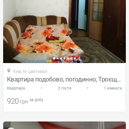
Київ, М. Цвєтаєвої
Квартира подобово, погодинно, Троєщина
•
•
Квартира
2 гостя
1 кімната
920
за добу
грн