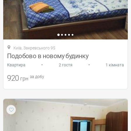
Київ, Закревського 95
Подобово в новому будинку
•
•
Квартира
2 гостя
1 кімната
920
за добу
грн