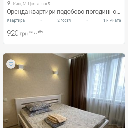
Київ, М. Цвєтаєвої 5
Оренда квартири подобово погодинно Троещ
•
•
Квартира
2 гостя
1 кімната
920
за добу
грн