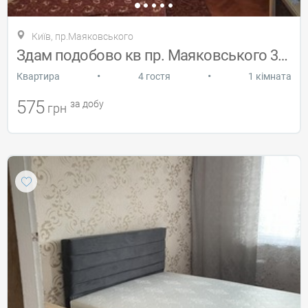
Київ, пр.Маяковського
Здам подобово кв пр. Маяковського 32д
•
•
Квартира
4 гостя
1 кімната
575
за добу
грн