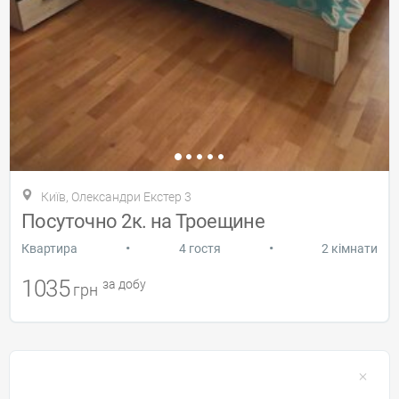
Київ, Олександри Екстер 3
Посуточно 2к. на Троещине
•
•
Квартира
4 гостя
2 кімнати
1035
за добу
грн