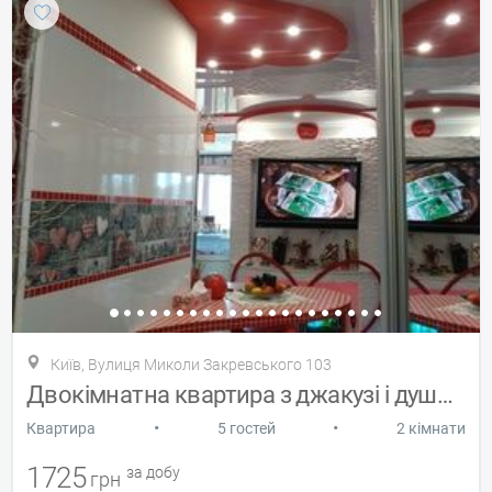
Київ, Вулиця Миколи Закревського 103
Двокімнатна квартира з джакузі і душем
•
•
Квартира
5 гостей
2 кімнати
1725
за добу
грн