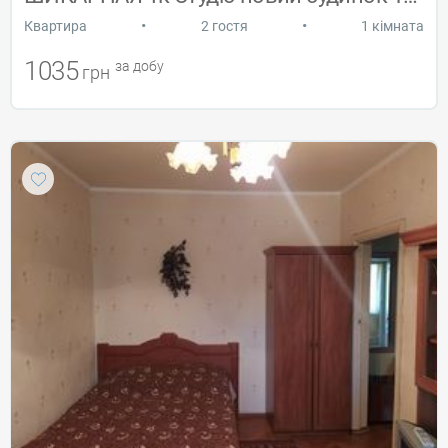
•
•
Квартира
2 гостя
1 кімната
1035
за добу
грн