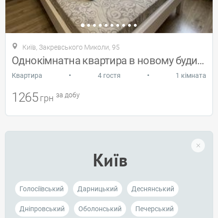
Київ, Закревського Миколи, 95
Однокімнатна квартира в новому будинку
•
•
Квартира
4 гостя
1 кімната
1265
за добу
грн
Київ
Голосіївський
Дарницький
Деснянський
Дніпровський
Оболонський
Печерський