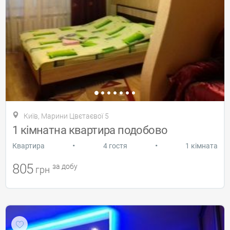
Київ, Марини Цвєтаєвої 5
1 кімнатна квартира подобово
•
•
Квартира
4 гостя
1 кімната
805
за добу
грн