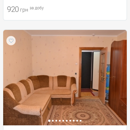
920
за добу
грн