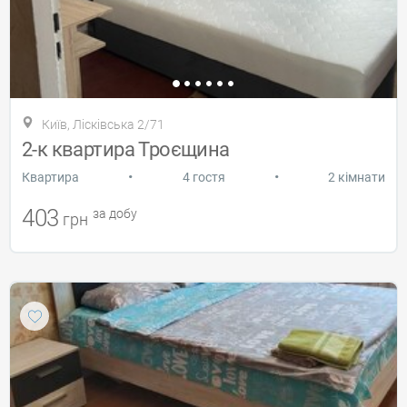
Київ, Лісківська 2/71
2-к квартира Троєщина
•
•
Квартира
4 гостя
2 кімнати
403
за добу
грн