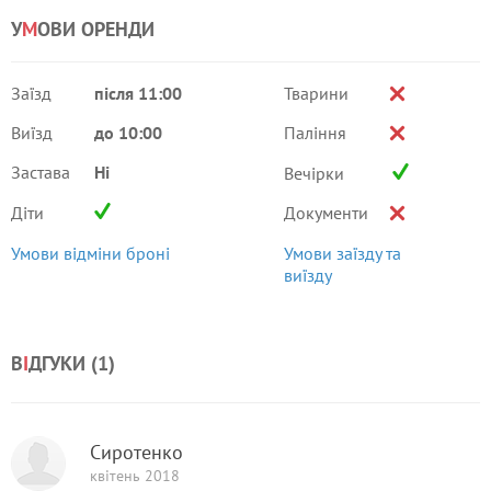
У
М
ОВИ ОРЕНДИ
Заїзд
після 11:00
Тварини
Виїзд
до 10:00
Паління
Застава
Ні
Вечірки
Діти
Документи
Умови відміни броні
Умови заїзду та
виїзду
В
І
ДГУКИ (
1
)
Сиротенко
квітень 2018