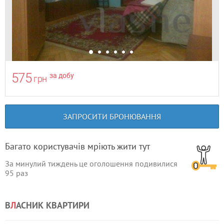
575
за добу
грн
ЗАПРОСИТИ БРОНЮВАННЯ
Багато користувачів мріють жити тут
За минулий тиждень це оголошення подивилися
95
раз
В
Л
АСНИК КВАРТИРИ