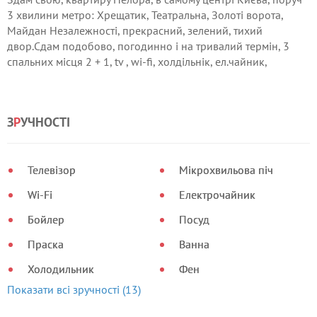
3 хвилини метро: Хрещатик, Театральна, Золоті ворота,
Майдан Незалежностi, прекрасний, зелений, тихий
двор.Сдам подобово, погодинно і на тривалий термін, 3
спальних місця 2 + 1, tv , wi-fi, холдільнік, ел.чайник,
мікрохвильовка, вода холдная та гаряча постійно,
парковка, домофон.
З
Р
УЧНОСТІ
Телевізор
Мікрохвильова піч
Wi-Fi
Електрочайник
Бойлер
Посуд
Праска
Ванна
Холодильник
Фен
Показати всі зручності (13)