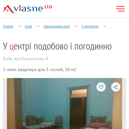
Vlasne
Київ
Шевченківський
1-кімнатна
Пушкінська
У
ц
ентрі подобово і погодинно
Київ
,
вул.Пушкінська 8
1-кімн. квартира для 3 гостей, 30 м2