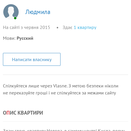
Людмила
На сайті з червня 2015
Здає
1
квартиру
Мови:
Русский
Написати власнику
Спілкуйтеся лише через Vlasne. З метою безпеки ніколи
не переказуйте гроші і не спілкуйтеся за межами сайту
О
П
ИС КВАРТИРИ
Здам свою, квартиру Нелора, в самому центрі Києва, поруч