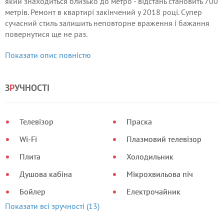
який знаходиться близько до метро - відстань становить 700
метрів. Ремонт в квартирі закінчений у 2018 році. Супер
сучасний стиль залишить неповторне враження і бажання
повернутися ще не раз.
Місцезнаходження: кілька хвилин ходьби до станцій метро
Показати опис повністю
Позняки та Осокорки, 15 хвилин їзди до аеропорту
Бориспіль.
З
Р
УЧНОСТІ
Телевізор
Праска
Wi-Fi
Плазмовий телевізор
Плита
Холодильник
Душова кабіна
Мікрохвильова піч
Бойлер
Електрочайник
Показати всі зручності (13)