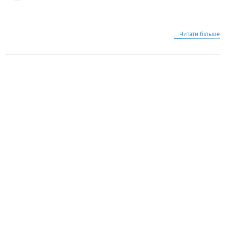
...Читати більше
М
І
СЦЕЗНАХОДЖЕННЯ
+
−