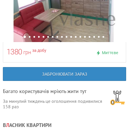
1380
за добу
грн
Миттєве
ЗАБРОНЮВАТИ ЗАРАЗ
Багато користувачів мріють жити тут
За минулий тиждень це оголошення подивилися
158
раз
В
Л
АСНИК КВАРТИРИ