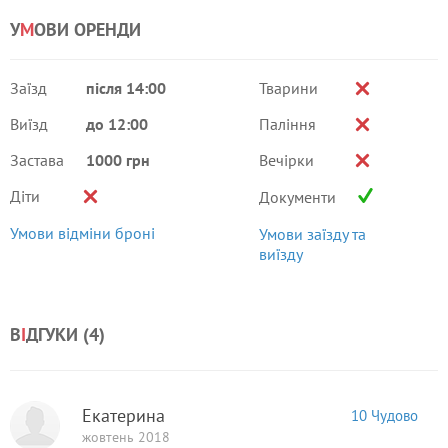
У
М
ОВИ ОРЕНДИ
Заїзд
після 14:00
Тварини
Виїзд
до 12:00
Паління
Застава
1000 грн
Вечірки
Діти
Документи
Умови відміни броні
Умови заїзду та
виїзду
В
І
ДГУКИ (
4
)
Екатерина
10 Чудово
жовтень 2018