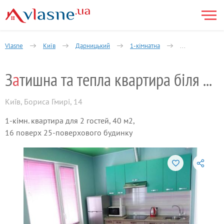
Vlasne
Київ
Дарницький
1-кімнатна
Бориса Гмирі в
З
а
тишна та тепла квартира біля м.Познякі
Київ
,
Бориса Гмирі, 14
1-кімн. квартира для 2 гостей, 40 м2,
16 поверх 25-поверхового будинку