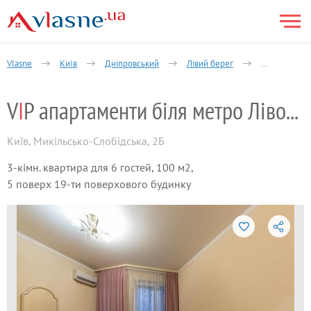
Vlasne
Київ
Дніпровський
Лівий берег
3-кімнатна
V
I
P апартаменти біля метро Лівобережна
Київ
,
Микільсько-Слобідська, 2Б
3-кімн. квартира для 6 гостей, 100 м2,
5 поверх 19-ти поверхового будинку