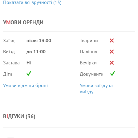
Показати всі зручності (13)
У
М
ОВИ ОРЕНДИ
Заїзд
після 13:00
Тварини
Виїзд
до 11:00
Паління
Застава
Ні
Вечірки
Діти
Документи
Умови відміни броні
Умови заїзду та
виїзду
В
І
ДГУКИ (
36
)