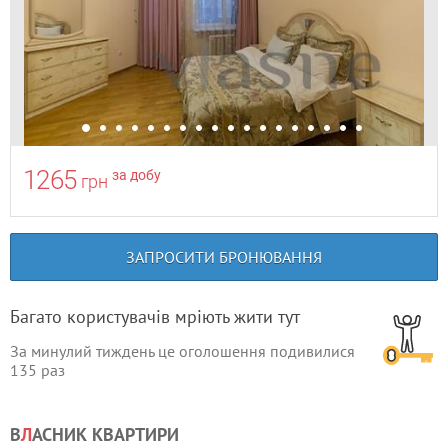
1265
за добу
грн
ЗАПРОСИТИ БРОНЮВАННЯ
Багато користувачів мріють жити тут
За минулий тиждень це оголошення подивилися
135
раз
В
Л
АСНИК КВАРТИРИ