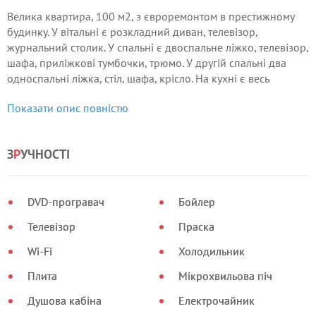
Велика квартира, 100 м2, з євроремонтом в престижному
будинку. У вітальні є розкладний диван, телевізор,
журнальний столик. У спальні є двоспальне ліжко, телевізор,
шафа, приліжкові тумбочки, трюмо. У другій спальні два
односпальні ліжка, стіл, шафа, крісло. На кухні є весь
необхідний посуд, холодильник, мікрохвильова піч,
Показати опис повністю
електричний чайник, плита, обідній стіл, пральна машина.
З
Р
УЧНОСТІ
DVD-програвач
Бойлер
Телевізор
Праска
Wi-Fi
Холодильник
Плита
Мікрохвильова піч
Душова кабіна
Електрочайник