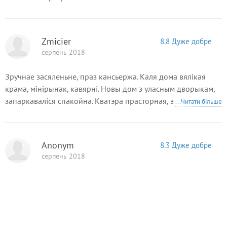
Zmicier
8.8 Дуже добре
серпень 2018
Зручнае засяленьне, праз кансьержа. Каля дома вялікая
крама, мінірынак, кавярні. Новы дом з уласным дворыкам,
запаркаваліся спакойна. Кватэра прасторная, з вялікай
...Читати більше
гасціннай. Хацелася б вялікі чайнік для заваркі гарбаты і
анучку для праціраньня на кухні.
Anonym
8.3 Дуже добре
серпень 2018
...Читати більше