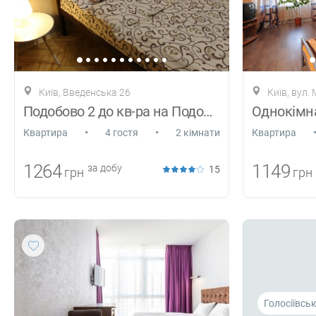
Київ, Введенська 26
Київ, вул.
Подобово 2 до кв-ра на Подолі, метро 5 м
•
•
Квартира
4 гостя
2 кімнати
Квартира
1264
1149
за добу
15
грн
грн
Голосіївсь