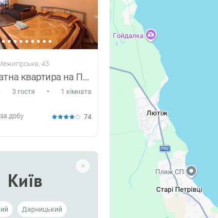
 Межигірська, 43
Однокімнатна квартира на Подолі, Wi-Fi
•
•
3 гостя
1 кімната
за добу
74
Київ
кий
Дарницький