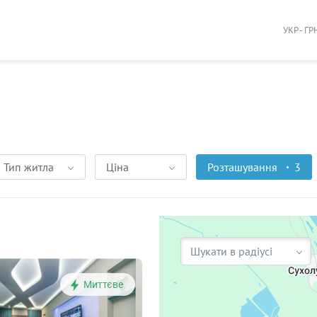
УКР - ГР
Тип житла
Ціна
Розташування
3
Шукати в радіусі
Миттєве