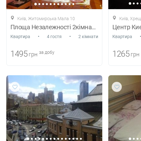
Київ, Житомирська Мала 10
Київ, Хре
Площа Незалежності 2кімнатна
•
•
Квартира
4 гостя
2 кімнати
Квартира
1495
1265
за добу
грн
грн