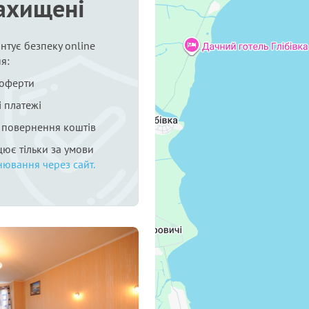
ахищені
нтує безпеку online
я:
 оферти
 платежі
я повернення коштів
цює тільки за умови
нювання через сайт.