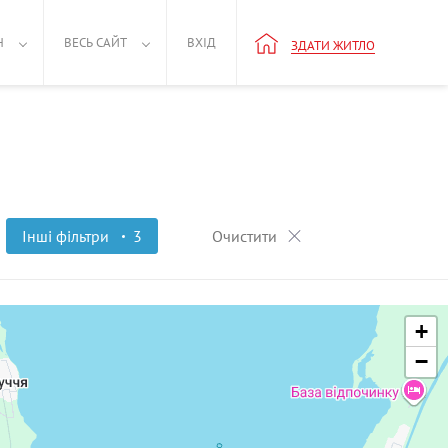
Н
ВЕСЬ САЙТ
ВХІД
ЗДАТИ ЖИТЛО
Інші фільтри
3
Очистити
+
−