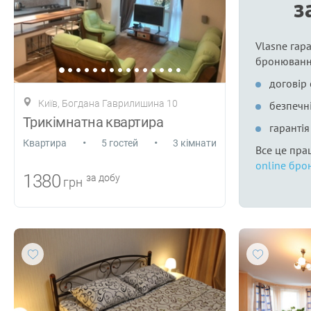
з
Vlasne гара
бронюванн
договір
Київ, Богдана Гаврилишина 10
безпечні
Трикімнатна квартира
гаранті
•
•
Квартира
5 гостей
3 кімнати
Все це пра
online бро
1380
за добу
грн