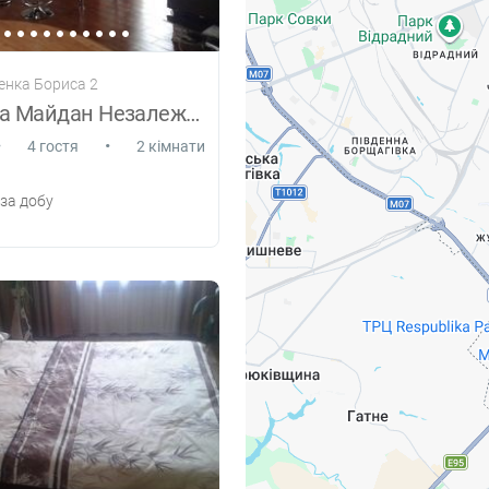
ченка Бориса 2
З видом на Майдан Незалежності 2кім.
•
•
4 гостя
2 кімнати
за добу