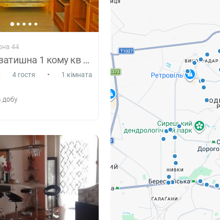
рна 44
Красива і затишна 1 кому кв м. Нивки
•
•
4 гостя
1 кімната
 добу