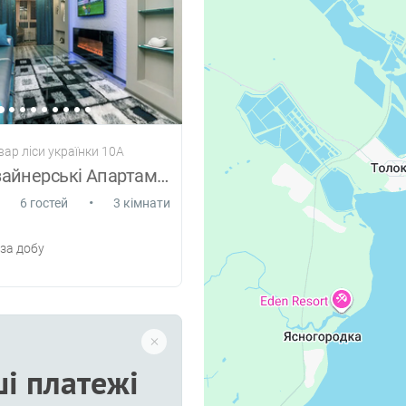
вар ліси українки 10А
3 кімн дизайнерські Апартаменти в центрі
•
6 гостей
3 кімнати
за добу
і платежі