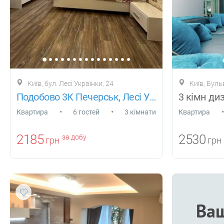
Київ, бул. Лесі Українки, 24
Київ, Буль
Подобово 3К Печерськ, Лесі Українки
•
•
•
Квартира
6 гостей
3 кімнати
Квартира
2185
2530
за добу
грн
грн
Ваш