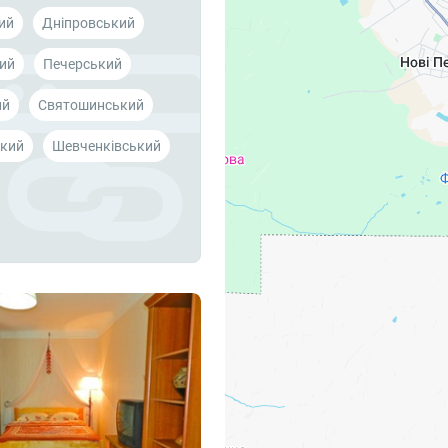
ий
Дніпровський
ий
Печерський
ий
Святошинський
кий
Шевченківський