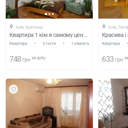
Київ, Братська
Київ, Лаге
Квартира 1 кім в самому центрі Подолу
•
•
Квартира
3 гостя
1 кімната
Квартира
748
633
за добу
за
грн
грн