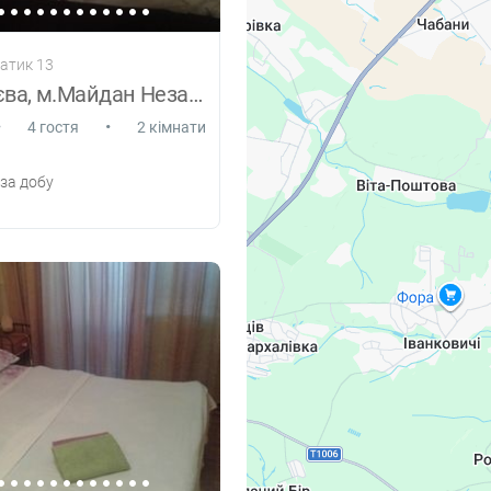
щатик 13
Центр Києва, м.Майдан Незалежності 2кім.
•
•
4 гостя
2 кімнати
за добу