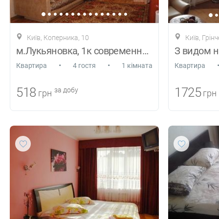
Київ, Коперника, 10
Київ, Грін
м.Лукьяновка, 1к современная квартира
•
•
Квартира
4 гостя
1 кімната
Квартира
518
1725
за добу
грн
грн