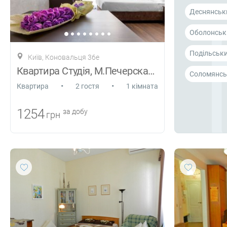
Деснянськ
Оболонськ
Подільськ
Київ, Коновальця 36е
Квартира Студія, М.Печерская 5 хв, центр
Соломянсь
•
•
Квартира
2 гостя
1 кімната
1254
за добу
грн