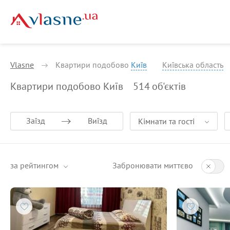
Vlasne
Квартири подобово
Київ
Київська область
Квартири подобово Київ
514
об'єктів
Заїзд
Виїзд
Кімнати та гості
за рейтингом
Забронювати миттєво