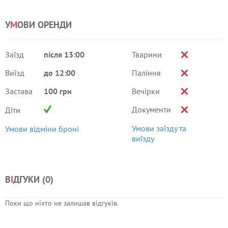
У
М
ОВИ ОРЕНДИ
Заїзд
після 13:00
Тварини
Виїзд
до 12:00
Паління
Застава
100 грн
Вечірки
Документи
Діти
Умови заїзду та
Умови відміни броні
виїзду
В
І
ДГУКИ (
0
)
Поки що ніхто не залишав відгуків.