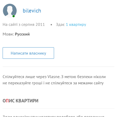
bilevich
На сайті з серпня 2011
Здає
1
квартиру
Мови:
Русский
Написати власнику
Спілкуйтеся лише через Vlasne. З метою безпеки ніколи
не переказуйте гроші і не спілкуйтеся за межами сайту
О
П
ИС КВАРТИРИ
Здам однокімнатну квартиру подобово або погодинно.