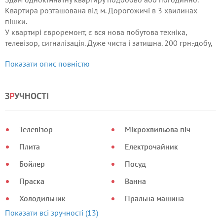
Квартира розташована від м. Дорогожичі в 3 хвилинах
пішки.
У квартирі євроремонт, є вся нова побутова техніка,
телевізор, сигналізація. Дуже чиста і затишна. 200 грн.-добу,
80 грн-погодинно.
Показати опис повністю
Надаються необхідних звітних документів.
Дуже зручне місце розташування квартири, розвинена
інфраструктура, багато магазинів, через дорогу парк.
З
Р
УЧНОСТІ
Телевізор
Мікрохвильова піч
Плита
Електрочайник
Бойлер
Посуд
Праска
Ванна
Холодильник
Пральна машина
Показати всі зручності (13)