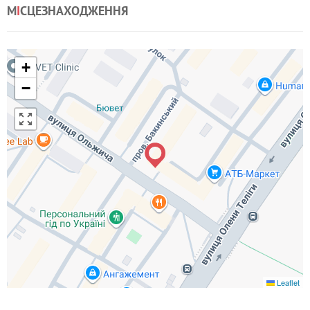
М
І
СЦЕЗНАХОДЖЕННЯ
+
−
Leaflet