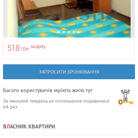
518
за добу
грн
ЗАПРОСИТИ БРОНЮВАННЯ
Багато користувачів мріють жити тут
За минулий тиждень це оголошення подивилися
64
раз
В
Л
АСНИК КВАРТИРИ