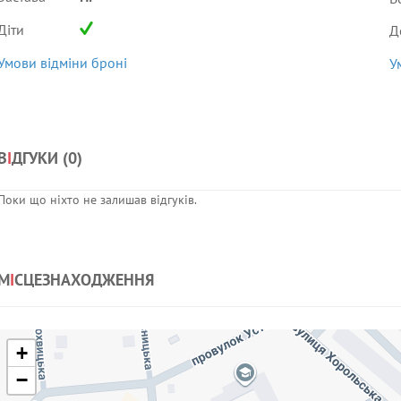
Діти
Д
Умови відміни броні
У
В
І
ДГУКИ (
0
)
Поки що ніхто не залишав відгуків.
М
І
СЦЕЗНАХОДЖЕННЯ
+
−