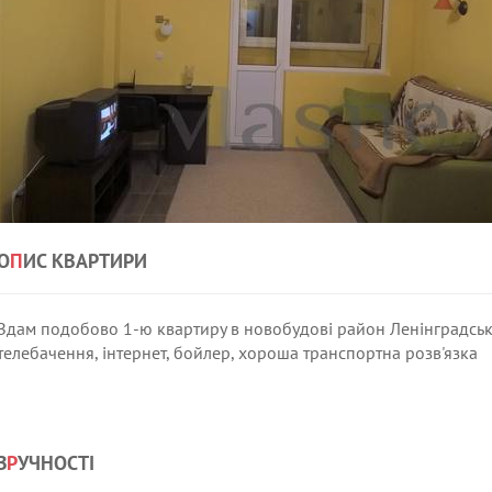
О
П
ИС КВАРТИРИ
Здам подобово 1-ю квартиру в новобудові район Ленінградської 
телебачення, інтернет, бойлер, хороша транспортна розв'язка
З
Р
УЧНОСТІ