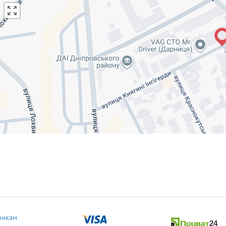
никам