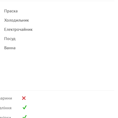
Праска
Холодильник
Електрочайник
Посуд
Ванна
варини
аління
ечірки