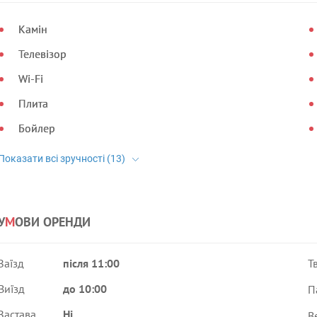
Камін
Телевізор
Wi-Fi
Плита
Бойлер
У
М
ОВИ ОРЕНДИ
Заїзд
після 11:00
Т
Виїзд
до 10:00
П
Застава
Ні
В