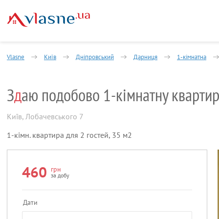
Vlasne
Київ
Дніпровський
Дарниця
1-кімнатна
З
д
аю подобово 1-кімнатну кварти
Київ
,
Лобачевського 7
1-кімн. квартира для 2 гостей, 35 м2
460
грн
за добу
Дати