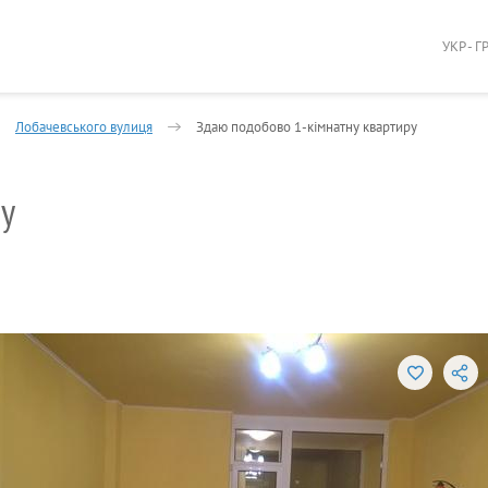
УКР - Г
Лобачевського вулиця
Здаю подобово 1-кімнатну квартиру
ру