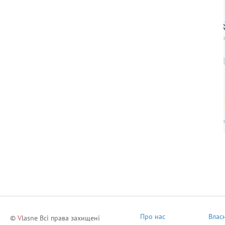
Про нас
Влас
©
V
lasne Всі права захищені