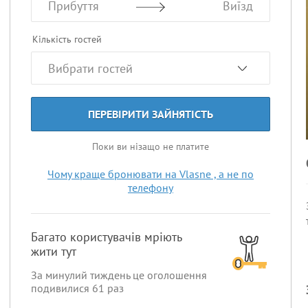
Прибуття
Виїзд
Кількість гостей
ПЕРЕВІРИТИ ЗАЙНЯТІСТЬ
Поки ви нізащо не платите
Чому краще бронювати на Vlasne , а не по
телефону
Багато користувачів мріють
жити тут
За минулий тиждень це оголошення
подивилися
61
раз