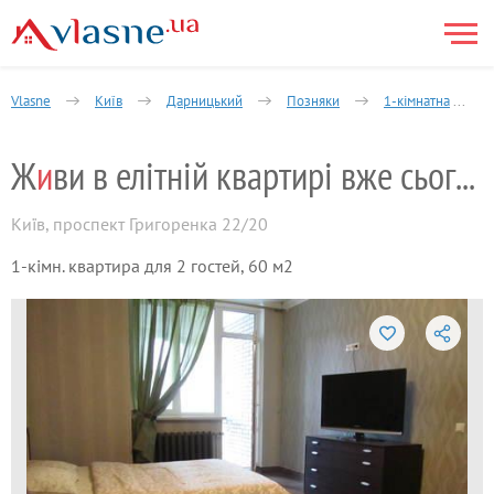
Vlasne
Київ
Дарницький
Позняки
1-кімнатна
Ж
и
ви в елітній квартирі вже сьогодні!
Київ
,
проспект Григоренка 22/20
1-кімн. квартира для 2 гостей, 60 м2