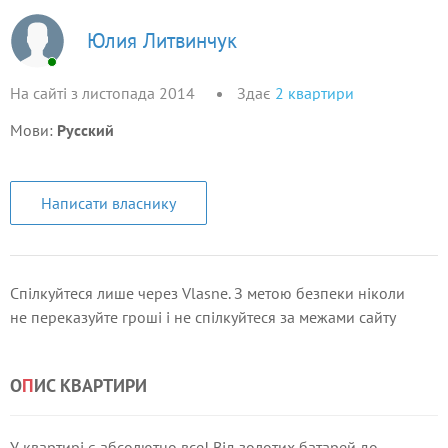
Юлия Литвинчук
На сайті з листопада 2014
Здає
2
квартири
Мови:
Русский
Написати власнику
Спілкуйтеся лише через Vlasne. З метою безпеки ніколи
не переказуйте гроші і не спілкуйтеся за межами сайту
О
П
ИС КВАРТИРИ
У квартирі є абсолютно все! Від золотих батарей до