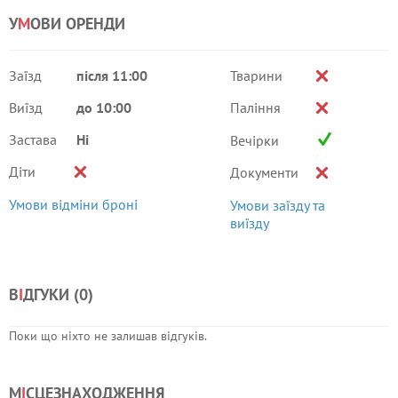
У
М
ОВИ ОРЕНДИ
Заїзд
після 11:00
Тварини
Виїзд
до 10:00
Паління
Застава
Ні
Вечірки
Діти
Документи
Умови відміни броні
Умови заїзду та
виїзду
В
І
ДГУКИ (
0
)
Поки що ніхто не залишав відгуків.
М
І
СЦЕЗНАХОДЖЕННЯ