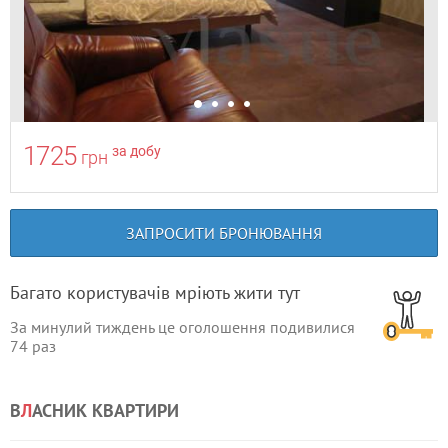
1725
за добу
грн
ЗАПРОСИТИ БРОНЮВАННЯ
Багато користувачів мріють жити тут
За минулий тиждень це оголошення подивилися
74
раз
В
Л
АСНИК КВАРТИРИ