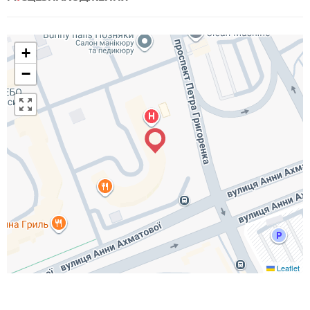
+
−
Leaflet