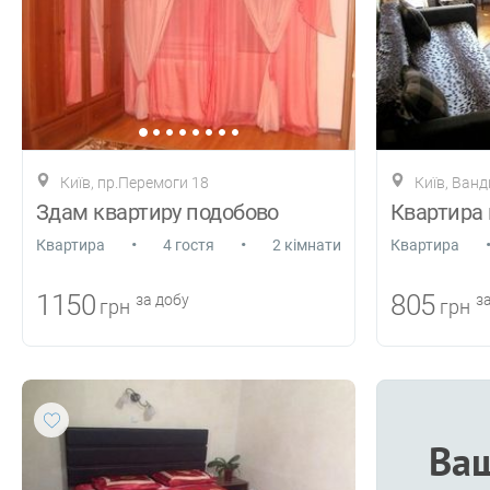
Київ, пр.Перемоги 18
Київ, Ванд
Здам квартиру подобово
Квартира 
•
•
Квартира
4 гостя
2 кімнати
Квартира
1150
805
за добу
за
грн
грн
Ваш