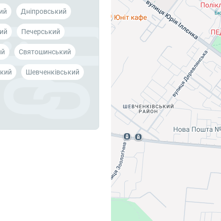
ий
Дніпровський
ий
Печерський
ий
Святошинський
кий
Шевченківський