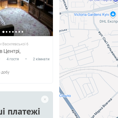
и Василевської 6
в Центрі,
•
•
4 гостя
2 кімнати
 добу
і платежі