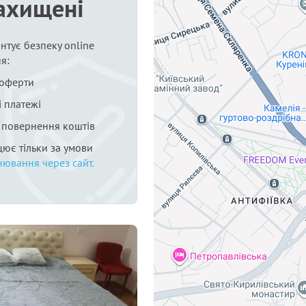
ахищені
нтує безпеку online
я:
 оферти
 платежі
я повернення коштів
цює тільки за умови
нювання через сайт.