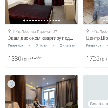
Київ, Проспект Перемоги 27
Київ, Прос
Здам двох-ком квартиру подобово
•
•
Квартира
3 гостя
2 кімнати
Квартира
1380
1725
за добу
грн
грн
Голосіївсь