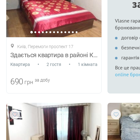
з
Vlasne гара
бронюванн
договір
Київ, Перемоги проспект 17
безпечні
Здається квартира в районі КПІ
гаранті
•
•
Квартира
2 гостя
1 кімната
Все це пра
online бро
690
за добу
грн