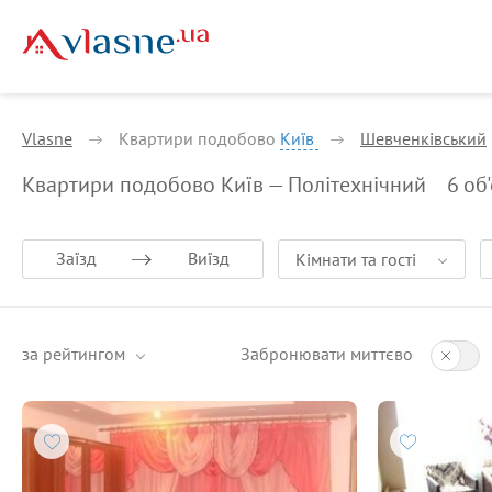
Vlasne
Квартири подобово
Київ
Шевченківський
Квартири подобово Київ — Політехнічний
6
об'
Заїзд
Виїзд
Кімнати та гості
за рейтингом
Забронювати миттєво