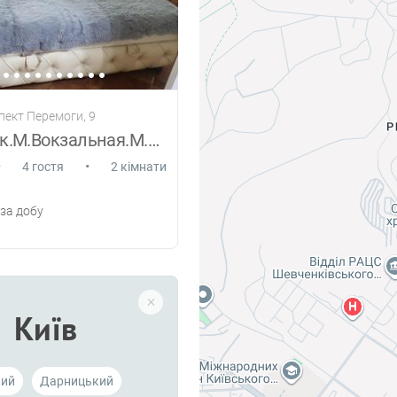
пект Перемоги, 9
Центр.Цірк.М.Вокзальная.М.Політехніческі
•
•
4 гостя
2 кімнати
за добу
Київ
кий
Дарницький