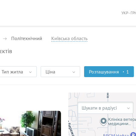
УКР - ГР
Політехнічний
Київська область
єктів
Тип житла
Ціна
Розташування
1
Шукати в радіусі