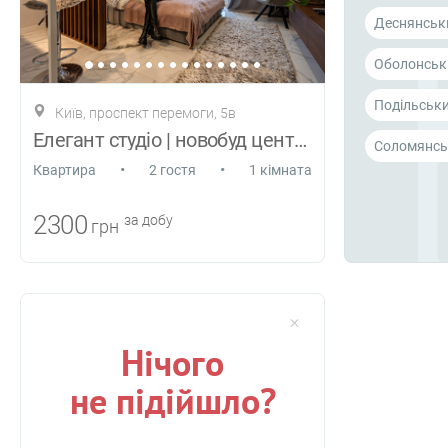
Деснянськ
Оболонськ
Подільськ
Київ, проспект перемоги, 5в
Елегант студіо | новобуд центр КПІ
Соломянсь
•
•
Квартира
2 гостя
1 кімната
2300
за добу
грн
Нічого
не підійшло?