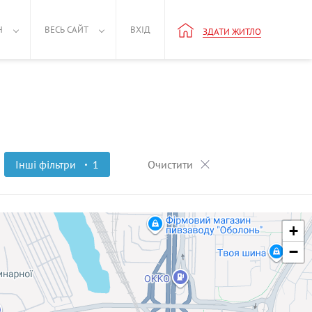
Н
ВЕСЬ САЙТ
ВХІД
ЗДАТИ ЖИТЛО
Інші фільтри
1
Очистити
+
−