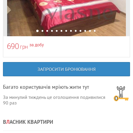
690
за добу
грн
ЗАПРОСИТИ БРОНЮВАННЯ
Багато користувачів мріють жити тут
За минулий тиждень це оголошення подивилися
90
раз
В
Л
АСНИК КВАРТИРИ