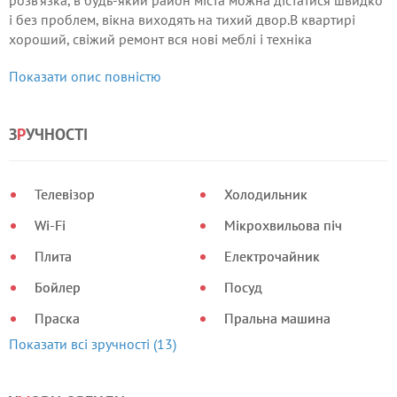
розв'язка, в будь-який район міста можна дістатися швидко
і без проблем, вікна виходять на тихий двор.В квартирі
хороший, свіжий ремонт вся нові меблі і техніка
(холодильник, телевізор, кондиціонер, пральна машина,
Показати опис повністю
бойлер, мікрохвильовка, газова плита, витяжка, праска,
чайник, фен), wi-fi, всі зручності для комфортного
проживання.
З
Р
УЧНОСТІ
Телевізор
Холодильник
Wi-Fi
Мікрохвильова піч
Плита
Електрочайник
Бойлер
Посуд
Праска
Пральна машина
Показати всі зручності (13)