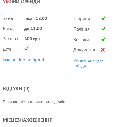
У
М
ОВИ ОРЕНДИ
Заїзд
після 12:00
Тварини
Виїзд
до 11:00
Паління
Застава
600 грн
Вечірки
Діти
Документи
Умови відміни броні
Умови заїзду та
виїзду
В
І
ДГУКИ (
0
)
Поки що ніхто не залишав відгуків.
М
І
СЦЕЗНАХОДЖЕННЯ