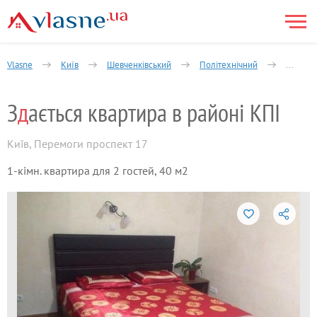
Vlasne
Київ
Шевченківський
Політехнічний
1-кімна
З
д
ається квартира в районі КПІ
Київ
,
Перемоги проспект 17
1-кімн. квартира для 2 гостей, 40 м2