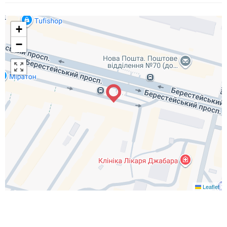
+
−
Leaflet