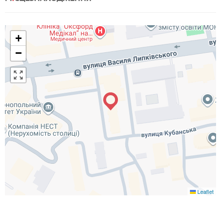
+
−
Leaflet