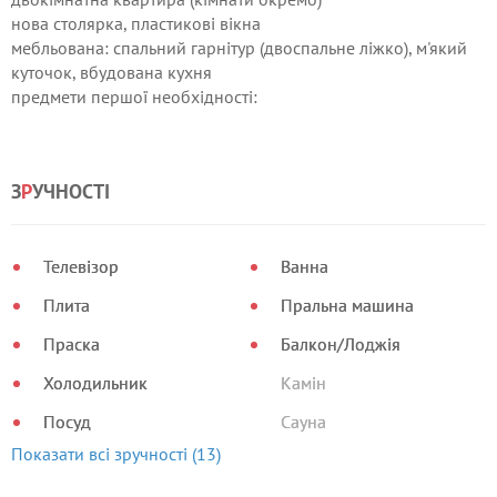
нова столярка, пластикові вікна
мебльована: спальний гарнітур (двоспальне ліжко), м'який
куточок, вбудована кухня
предмети першої необхідності:
постільна білизна, посуд, телевізор, холодильник, пральна
машина
мої № +38 068 197 84 44
З
Р
УЧНОСТІ
+38 095 343 13 16
Наталія
Телевізор
Ванна
Плита
Пральна машина
Праска
Балкон/Лоджія
Холодильник
Камін
Посуд
Сауна
Показати всі зручності (13)