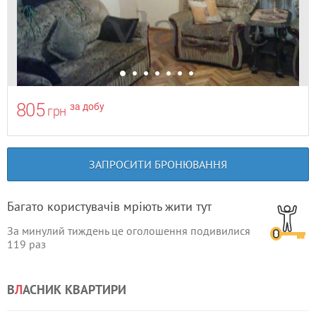
805
за добу
грн
ЗАПРОСИТИ БРОНЮВАННЯ
Багато користувачів мріють жити тут
За минулий тиждень це оголошення подивилися
119
раз
В
Л
АСНИК КВАРТИРИ