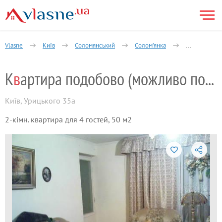
Vlasne
Київ
Соломянський
Солом’янка
2-кімнатна
К
в
артира подобово (можливо почасово)
Київ
,
Урицького 35а
2-кімн. квартира для 4 гостей, 50 м2