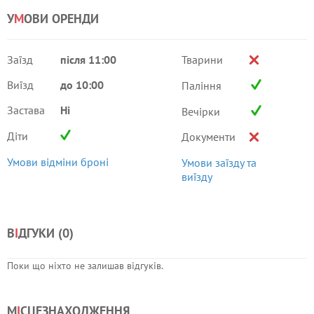
У
М
ОВИ ОРЕНДИ
Заїзд
після 11:00
Тварини
Виїзд
до 10:00
Паління
Застава
Ні
Вечірки
Діти
Документи
Умови відміни броні
Умови заїзду та
виїзду
В
І
ДГУКИ (
0
)
Поки що ніхто не залишав відгуків.
М
І
СЦЕЗНАХОДЖЕННЯ